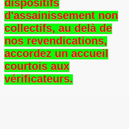
dispositifs
d'assainissement non
collectifs, au delà de
nos revendications,
accordez un accueil
courtois aux
vérificateurs.