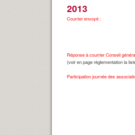
2013
Courrier envoyé :
Réponse à courrier Conseil général
(voir en page réglementation la li
Participation journée des associat